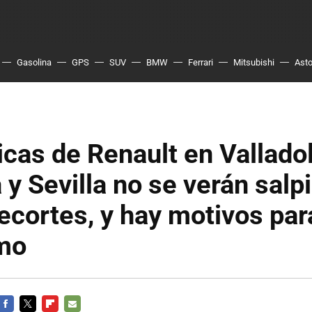
Gasolina
GPS
SUV
BMW
Ferrari
Mitsubishi
Asto
icas de Renault en Valladol
 y Sevilla no se verán salp
recortes, y hay motivos par
mo