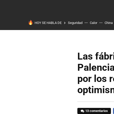
HOY SE HABLA DE
Seguridad
Calor
China
Las fábr
Palencia
por los 
optimis
13 comentarios