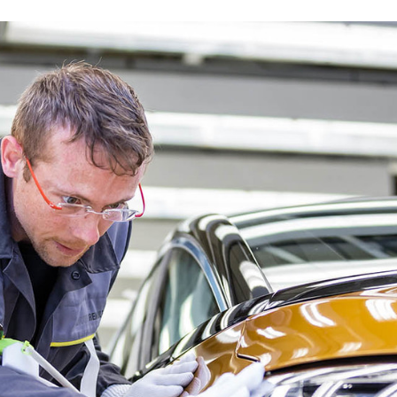
FACEBOOK
TWITTER
FLIPBOARD
E-
MAIL