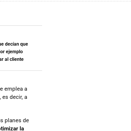
ue decían que
jor ejemplo
 al cliente
ue emplea a
es decir, a
us planes de
timizar la