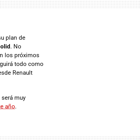
su plan de
dolid
. No
n los próximos
Seguirá todo como
esde Renault
, será muy
te año
.