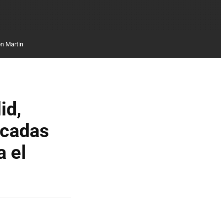
n Martin
id,
icadas
a el