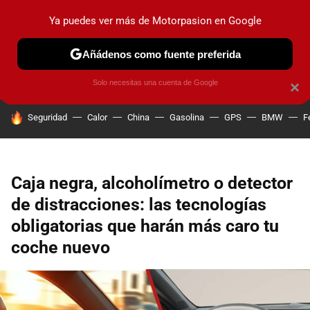
Ya puedes ver más de Motorpasion en Google
PRUEBAS
COCHES ELÉCTRICOS
OBSERVATORIO
F1
Añádenos como fuente preferida
Solo necesitas una cuenta de Google
×
HOY SE HABLA DE
Seguridad
Calor
China
Gasolina
GPS
BMW
F
Caja negra, alcoholímetro o detector
de distracciones: las tecnologías
obligatorias que harán más caro tu
coche nuevo