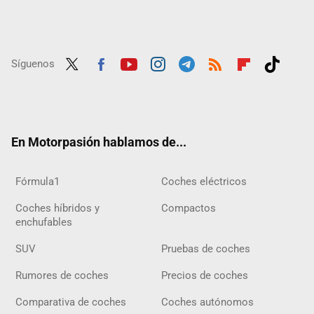
Síguenos
Twit
Fac
Yout
Inst
Tele
RSS
Flip
Tikt
ter
ebo
ube
agra
gra
boar
ok
ok
m
m
d
En Motorpasión hablamos de...
Fórmula1
Coches eléctricos
Coches híbridos y
Compactos
enchufables
SUV
Pruebas de coches
Rumores de coches
Precios de coches
Comparativa de coches
Coches autónomos