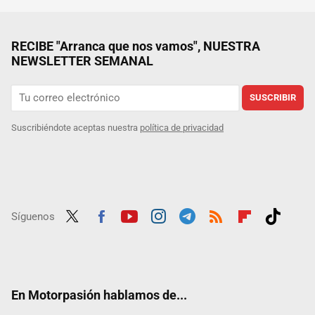
RECIBE "Arranca que nos vamos", NUESTRA
NEWSLETTER SEMANAL
SUSCRIBIR
Suscribiéndote aceptas nuestra
política de privacidad
Síguenos
Twit
Fac
Yout
Inst
Tele
RSS
Flip
Tikt
ter
ebo
ube
agra
gra
boar
ok
ok
m
m
d
En Motorpasión hablamos de...