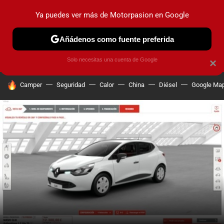
Ya puedes ver más de Motorpasion en Google
PRUEBAS
COCHES ELÉCTRICOS
OBSERVATORIO
F1
Añádenos como fuente preferida
Solo necesitas una cuenta de Google
×
HOY SE HABLA DE
Camper
Seguridad
Calor
China
Diésel
Google Ma