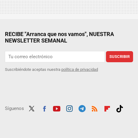
RECIBE "Arranca que nos vamos", NUESTRA
NEWSLETTER SEMANAL
SUSCRIBIR
Suscribiéndote aceptas nuestra
política de privacidad
Síguenos
Twit
Fac
Yout
Inst
Tele
RSS
Flip
Tikt
ter
ebo
ube
agra
gra
boar
ok
ok
m
m
d