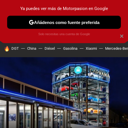
Ya puedes ver más de Motorpasion en Google
PRUEBAS
COCHES ELÉCTRICOS
OBSERVATORIO
F1
Añádenos como fuente preferida
Solo necesitas una cuenta de Google
×
HOY SE HABLA DE
DGT
China
Diésel
Gasolina
Xiaomi
Mercedes-Be