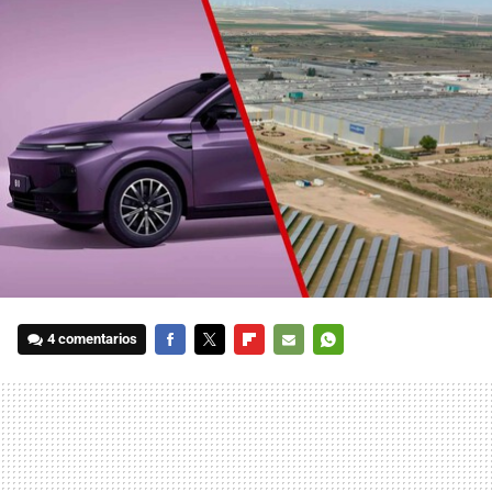
4 comentarios
FACEBOOK
TWITTER
FLIPBOARD
E-
WHATSAPP
MAIL