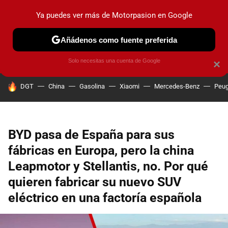
Ya puedes ver más de Motorpasion en Google
PRUEBAS
COCHES ELÉCTRICOS
OBSERVATORIO
F1
Añádenos como fuente preferida
Solo necesitas una cuenta de Google
×
HOY SE HABLA DE
DGT
China
Gasolina
Xiaomi
Mercedes-Benz
Peug
BYD pasa de España para sus
fábricas en Europa, pero la china
Leapmotor y Stellantis, no. Por qué
quieren fabricar su nuevo SUV
eléctrico en una factoría española