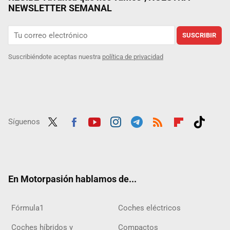
NEWSLETTER SEMANAL
SUSCRIBIR
Suscribiéndote aceptas nuestra
política de privacidad
Síguenos
Twit
Fac
Yout
Inst
Tele
RSS
Flip
Tikt
ter
ebo
ube
agra
gra
boar
ok
ok
m
m
d
En Motorpasión hablamos de...
Fórmula1
Coches eléctricos
Coches híbridos y
Compactos