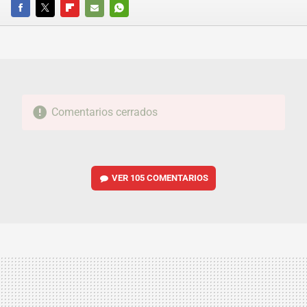
FACEBOOK
TWITTER
FLIPBOARD
E-
WHATSAPP
MAIL
Comentarios cerrados
VER
105 COMENTARIOS