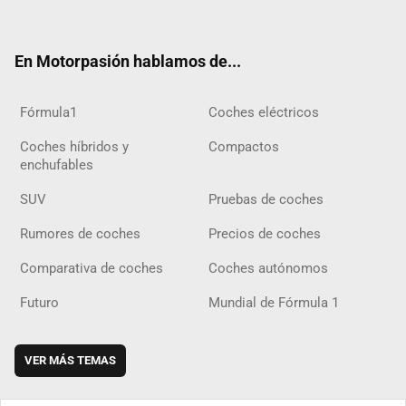
ter
ebo
ube
agra
gra
boar
ok
ok
m
m
d
En Motorpasión hablamos de...
Fórmula1
Coches eléctricos
Coches híbridos y
Compactos
enchufables
SUV
Pruebas de coches
Rumores de coches
Precios de coches
Comparativa de coches
Coches autónomos
Futuro
Mundial de Fórmula 1
VER MÁS TEMAS