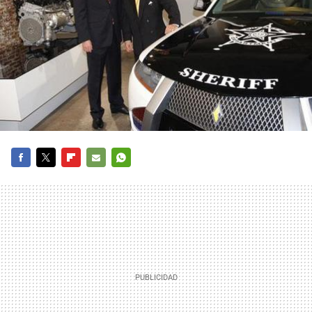
FACEBOOK
TWITTER
FLIPBOARD
E-
WHATSAPP
MAIL