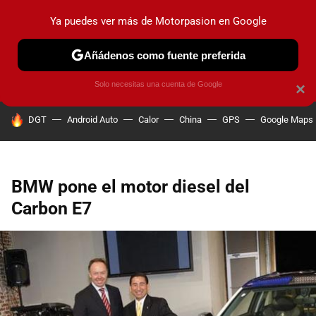
Ya puedes ver más de Motorpasion en Google
PRUEBAS
COCHES ELÉCTRICOS
OBSERVATORIO
F1
Añádenos como fuente preferida
Solo necesitas una cuenta de Google
×
HOY SE HABLA DE
DGT
Android Auto
Calor
China
GPS
Google Maps
BMW pone el motor diesel del
Carbon E7