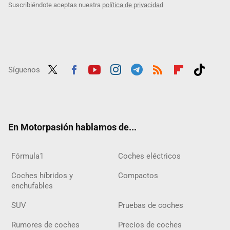
Suscribiéndote aceptas nuestra
política de privacidad
Síguenos
Twit
Fac
Yout
Inst
Tele
RSS
Flip
Tikt
ter
ebo
ube
agra
gra
boar
ok
ok
m
m
d
En Motorpasión hablamos de...
Fórmula1
Coches eléctricos
Coches híbridos y
Compactos
enchufables
SUV
Pruebas de coches
Rumores de coches
Precios de coches