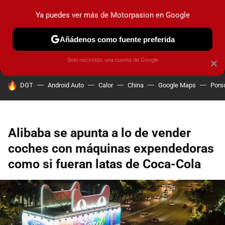
Ya puedes ver más de Motorpasion en Google
MENÚ
NUEVO
Añádenos como fuente preferida
PRUEBAS
COCHES ELÉCTRICOS
OBSERVATORIO
F1
Solo necesitas una cuenta de Google
×
HOY SE HABLA DE
DGT
Android Auto
Calor
China
Google Maps
Pors
Alibaba se apunta a lo de vender
coches con máquinas expendedoras
como si fueran latas de Coca-Cola