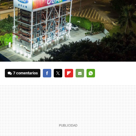
7 comentarios
FACEBOOK
TWITTER
FLIPBOARD
E-
WHATSAPP
MAIL