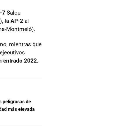
P-7
Salou
, la
AP-2
al
na-Montmeló).
rno, mientras que
ejecutivos
n entrado 2022
.
s peligrosas de
idad más elevada