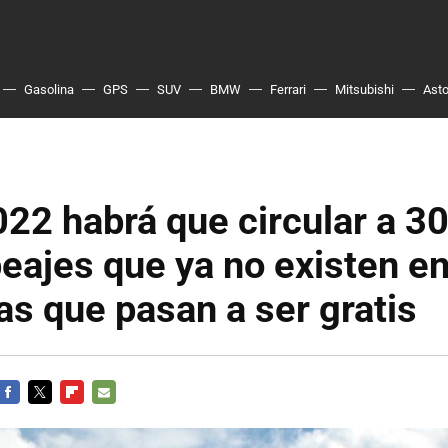
Gasolina
GPS
SUV
BMW
Ferrari
Mitsubishi
Asto
22 habrá que circular a 3
peajes que ya no existen en
as que pasan a ser gratis
FACEBOOK
TWITTER
FLIPBOARD
E-
MAIL