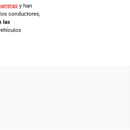
arreras
y han
 los conductores,
n las
vehículos