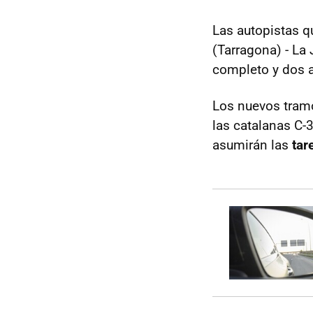
Las autopistas q
(Tarragona) - La
completo y dos a
Los nuevos tramo
las catalanas C-
asumirán las
tar