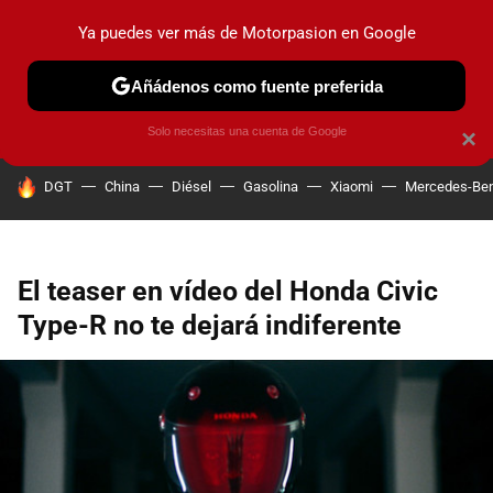
Ya puedes ver más de Motorpasion en Google
PRUEBAS
COCHES ELÉCTRICOS
OBSERVATORIO
F1
Añádenos como fuente preferida
Solo necesitas una cuenta de Google
×
HOY SE HABLA DE
DGT
China
Diésel
Gasolina
Xiaomi
Mercedes-Be
El teaser en vídeo del Honda Civic
Type-R no te dejará indiferente