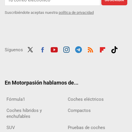
Suscribiéndote aceptas nuestra
política de privacidad
Síguenos
Twit
Fac
Yout
Inst
Tele
RSS
Flip
Tikt
ter
ebo
ube
agra
gra
boar
ok
ok
m
m
d
En Motorpasión hablamos de...
Fórmula1
Coches eléctricos
Coches híbridos y
Compactos
enchufables
SUV
Pruebas de coches