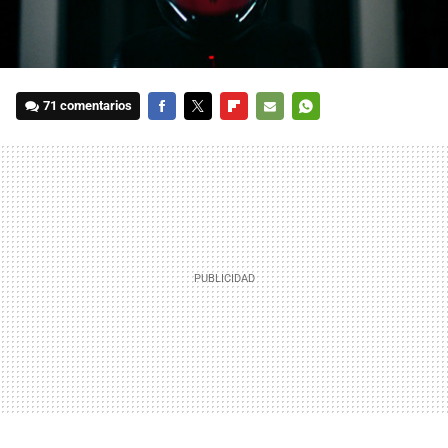
71 comentarios
FACEBOOK
TWITTER
FLIPBOARD
E-
WHATSAPP
MAIL