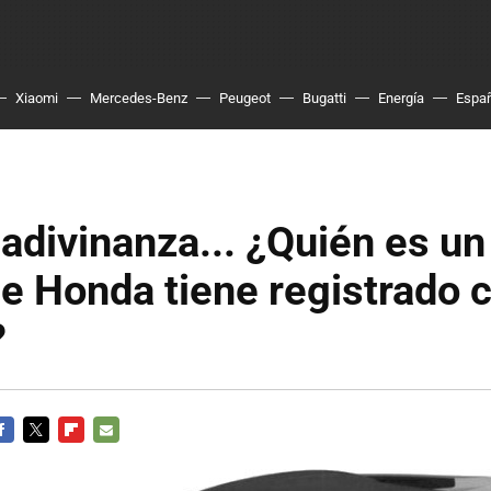
Xiaomi
Mercedes-Benz
Peugeot
Bugatti
Energía
Espa
 adivinanza... ¿Quién es un 
ue Honda tiene registrado
?
ACEBOOK
TWITTER
FLIPBOARD
E-
MAIL