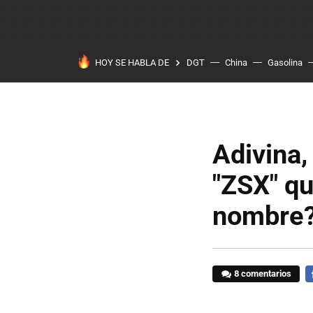
HOY SE HABLA DE
DGT
China
Gasolina
Adivina,
"ZSX" q
nombre
8 comentarios
F