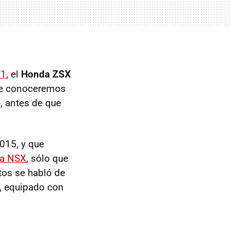
F1
, el
Honda ZSX
que conoceremos
e, antes de que
015, y que
a NSX
, sólo que
tos se habló de
8, equipado con