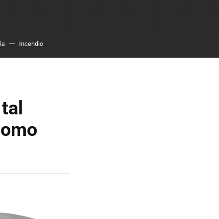
ña
Incendio
tal
 como