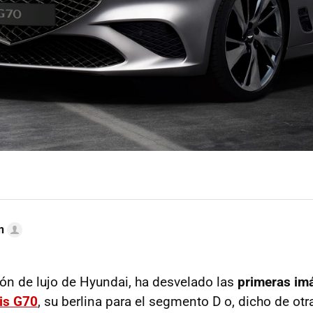
n
sión de lujo de Hyundai, ha desvelado las
primeras im
is G70
, su berlina para el segmento D o, dicho de otr