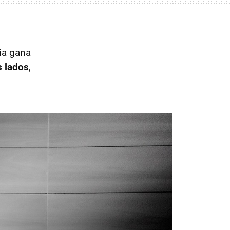
ia gana
s lados
,