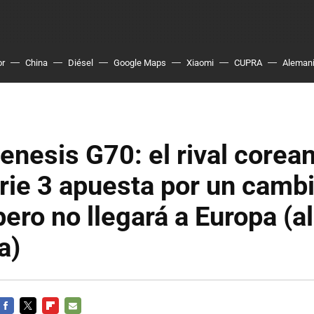
or
China
Diésel
Google Maps
Xiaomi
CUPRA
Aleman
nesis G70: el rival corean
ie 3 apuesta por un camb
 pero no llegará a Europa (
a)