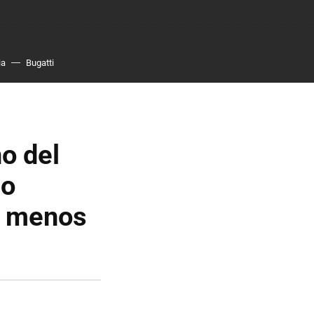
ia
Bugatti
o del
io
al menos