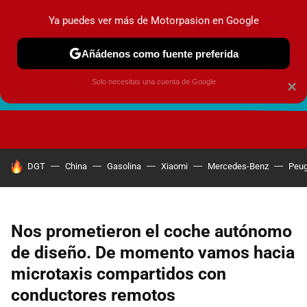
Ya puedes ver más de Motorpasion en Google
Añádenos como fuente preferida
Solo necesitas una cuenta de Google
×
FUTURO URBANO
EN MOVIMIENTO
ENERGÍA
SEGURI
HOY SE HABLA DE
DGT
China
Gasolina
Xiaomi
Mercedes-Benz
Peug
Nos prometieron el coche autónomo
de diseño. De momento vamos hacia
microtaxis compartidos con
conductores remotos