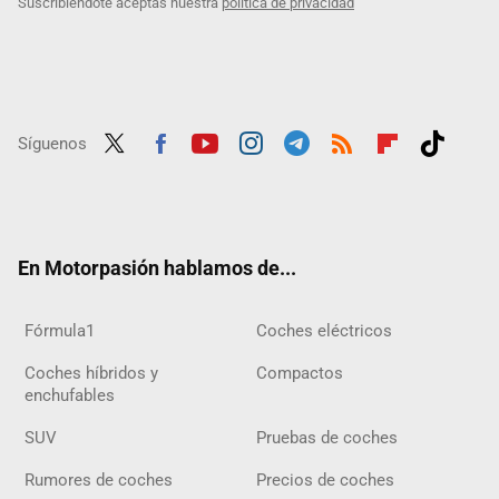
Suscribiéndote aceptas nuestra
política de privacidad
Síguenos
Twit
Fac
Yout
Inst
Tele
RSS
Flip
Tikt
ter
ebo
ube
agra
gra
boar
ok
ok
m
m
d
En Motorpasión hablamos de...
Fórmula1
Coches eléctricos
Coches híbridos y
Compactos
enchufables
SUV
Pruebas de coches
Rumores de coches
Precios de coches