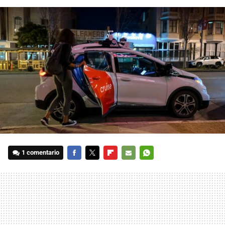
1 comentario
FACEBOOK
TWITTER
FLIPBOARD
E-
WHATSAPP
MAIL