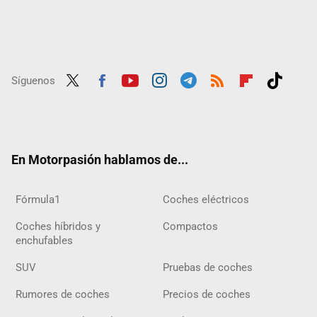
Síguenos
Twit
Fac
Yout
Inst
Tele
RSS
Flip
Tikt
ter
ebo
ube
agra
gra
boar
ok
ok
m
m
d
En Motorpasión hablamos de...
Fórmula1
Coches eléctricos
Coches híbridos y
Compactos
enchufables
SUV
Pruebas de coches
Rumores de coches
Precios de coches