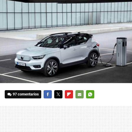
97 comentarios
FACEBOOK
TWITTER
FLIPBOARD
E-
WHATSAPP
MAIL