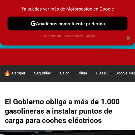
Ya puedes ver más de Motorpasion en Google
Añádenos como fuente preferida
Solo necesitas una cuenta de Google
×
FUTURO URBANO
EN MOVIMIENTO
ENERGÍA
SEGURI
HOY SE HABLA DE
Camper
Seguridad
Calor
China
Diésel
Google Ma
El Gobierno obliga a más de 1.000
gasolineras a instalar puntos de
carga para coches eléctricos