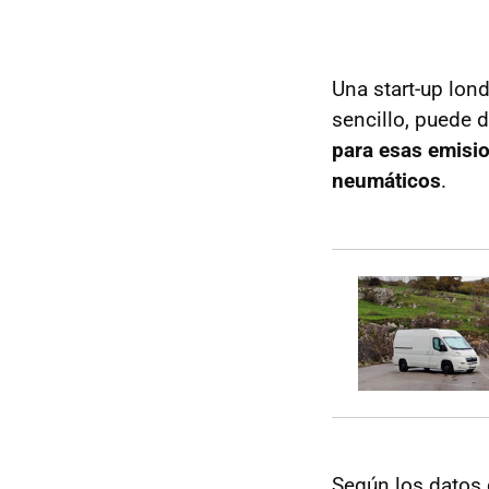
Una start-up lon
sencillo, puede 
para esas emision
neumáticos
.
Según los datos