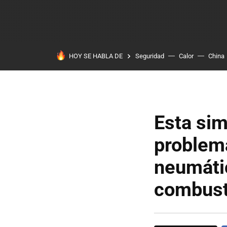
HOY SE HABLA DE
Seguridad
Calor
China
Esta sim
problema
neumátic
combust