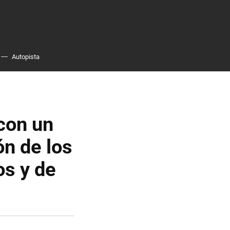
Autopista
 con un
ón de los
os y de