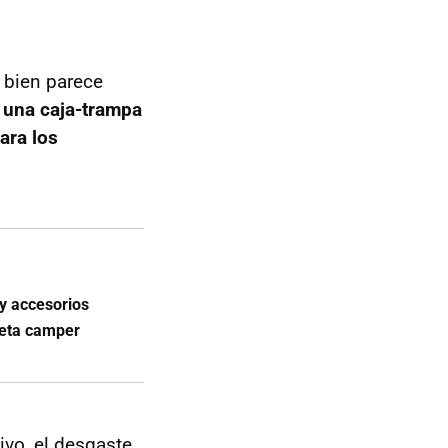
 bien parece
e
una caja-trampa
ara los
 y accesorios
neta camper
ivo, el desgaste