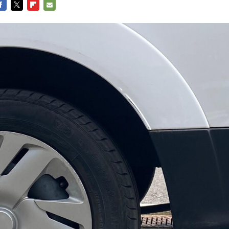
ACEBOOK
TWITTER
FLIPBOARD
E-
MAIL