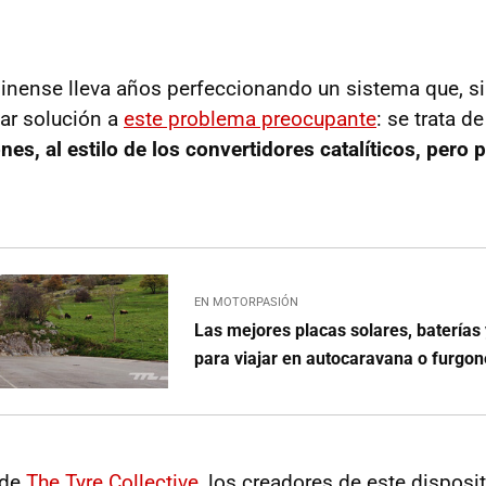
dinense lleva años perfeccionando un sistema que, si
dar solución a
este problema preocupante
: se trata d
es, al estilo de los convertidores catalíticos, pero p
EN MOTORPASIÓN
Las mejores placas solares, baterías
para viajar en autocaravana o furgo
 de
The Tyre Collective
, los creadores de este disposit