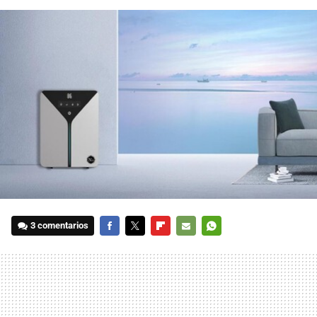
3 comentarios
FACEBOOK
TWITTER
FLIPBOARD
E-
WHATSAPP
MAIL