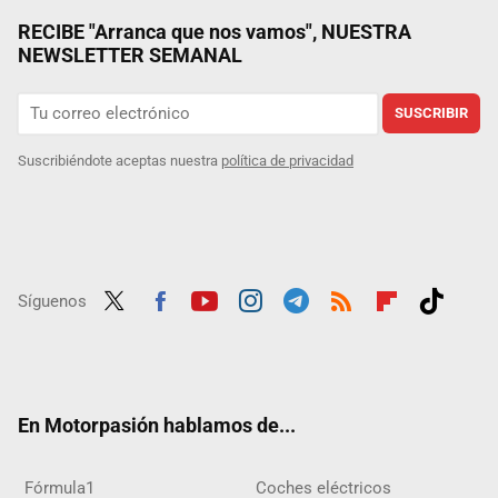
RECIBE "Arranca que nos vamos", NUESTRA
NEWSLETTER SEMANAL
SUSCRIBIR
Suscribiéndote aceptas nuestra
política de privacidad
Síguenos
Twit
Fac
Yout
Inst
Tele
RSS
Flip
Tikt
ter
ebo
ube
agra
gra
boar
ok
ok
m
m
d
En Motorpasión hablamos de...
Fórmula1
Coches eléctricos