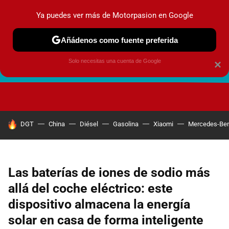
Ya puedes ver más de Motorpasion en Google
Añádenos como fuente preferida
Solo necesitas una cuenta de Google
×
FUTURO URBANO
EN MOVIMIENTO
ENERGÍA
SEGURI
HOY SE HABLA DE
DGT
China
Diésel
Gasolina
Xiaomi
Mercedes-Be
Las baterías de iones de sodio más
allá del coche eléctrico: este
dispositivo almacena la energía
solar en casa de forma inteligente