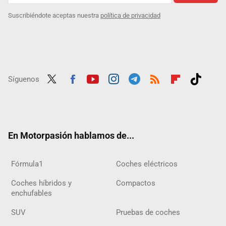
Suscribiéndote aceptas nuestra
política de privacidad
Síguenos
Twit
Fac
Yout
Inst
Tele
RSS
Flip
Tikt
ter
ebo
ube
agra
gra
boar
ok
ok
m
m
d
En Motorpasión hablamos de...
Fórmula1
Coches eléctricos
Coches híbridos y
Compactos
enchufables
SUV
Pruebas de coches