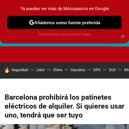
Ya puedes ver más de Motorpasion en Google
Añádenos como fuente preferida
Solo necesitas una cuenta de Google
×
FUTURO URBANO
EN MOVIMIENTO
ENERGÍA
SEGURI
HOY SE HABLA DE
Seguridad
Calor
China
Gasolina
GPS
SUV
B
Barcelona prohibirá los patinetes
eléctricos de alquiler. Si quieres usar
uno, tendrá que ser tuyo