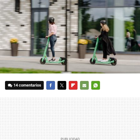
14 comentarios
FACEBOOK
TWITTER
FLIPBOARD
E-
WHATSAPP
MAIL