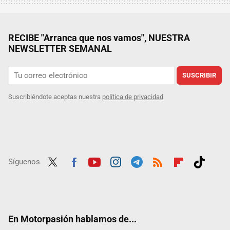
RECIBE "Arranca que nos vamos", NUESTRA
NEWSLETTER SEMANAL
SUSCRIBIR
Suscribiéndote aceptas nuestra
política de privacidad
Síguenos
Twit
Fac
Yout
Inst
Tele
RSS
Flip
Tikt
ter
ebo
ube
agra
gra
boar
ok
ok
m
m
d
En Motorpasión hablamos de...