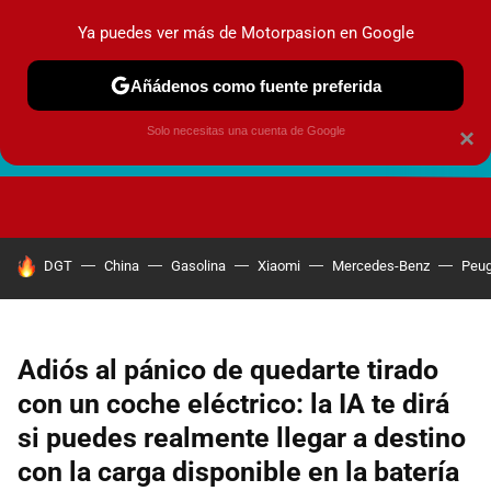
Ya puedes ver más de Motorpasion en Google
Añádenos como fuente preferida
Solo necesitas una cuenta de Google
×
FUTURO URBANO
EN MOVIMIENTO
ENERGÍA
SEGURI
HOY SE HABLA DE
DGT
China
Gasolina
Xiaomi
Mercedes-Benz
Peug
Adiós al pánico de quedarte tirado
con un coche eléctrico: la IA te dirá
si puedes realmente llegar a destino
con la carga disponible en la batería