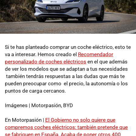
Si te has planteado comprar un coche eléctrico, esto te
va a interesar. Hemos creado el
Recomendador
personalizado de coches eléctricos
en el que además
de ver los modelos que se adaptan a tus necesidades
también tendrás respuestas a las dudas que más te
pueden preocupar como el precio, la autonomía o los
puntos de carga cercanos.
Imágenes | Motorpasión, BYD
En Motorpasión |
El Gobierno no solo quiere que
compremos coches eléctricos: también pretende que
se fabriquen en España. Acaba de poner otros 400