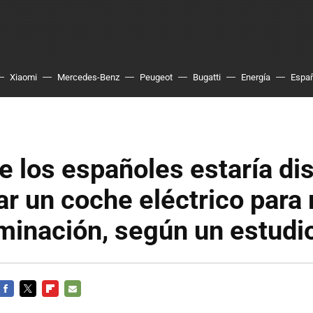
Xiaomi
Mercedes-Benz
Peugeot
Bugatti
Energía
Espa
e los españoles estaría di
r un coche eléctrico para 
minación, según un estudi
FACEBOOK
TWITTER
FLIPBOARD
E-