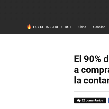
HOY SE HABLA DE
DGT
China
Gasolina
El 90% d
a compra
la conta
32 comentarios