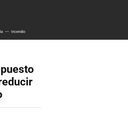
ña
Incendio
spuesto
reducir
o