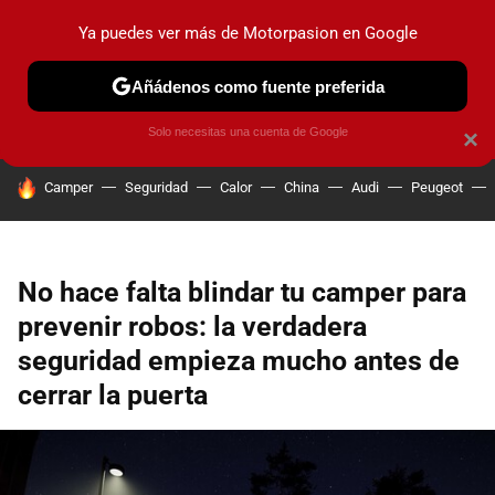
Ya puedes ver más de Motorpasion en Google
PRUEBAS
COCHES ELÉCTRICOS
OBSERVATORIO
F1
Añádenos como fuente preferida
Solo necesitas una cuenta de Google
×
HOY SE HABLA DE
Camper
Seguridad
Calor
China
Audi
Peugeot
No hace falta blindar tu camper para
prevenir robos: la verdadera
seguridad empieza mucho antes de
cerrar la puerta