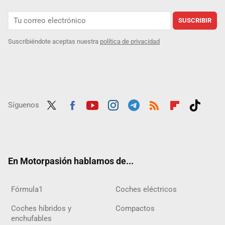
SUSCRIBIR
Suscribiéndote aceptas nuestra
política de privacidad
Síguenos
Twit
Fac
Yout
Inst
Tele
RSS
Flip
Tikt
ter
ebo
ube
agra
gra
boar
ok
ok
m
m
d
En Motorpasión hablamos de...
Fórmula1
Coches eléctricos
Coches híbridos y
Compactos
enchufables