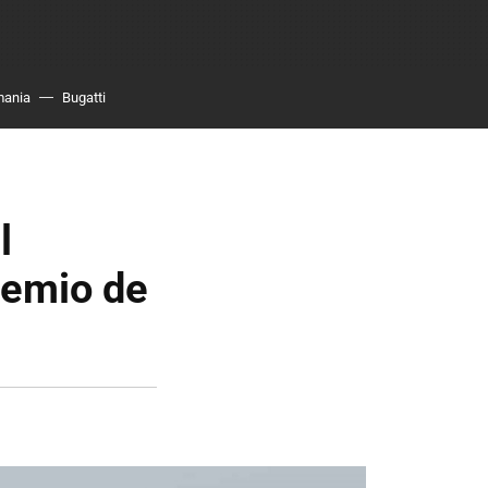
mania
Bugatti
l
remio de