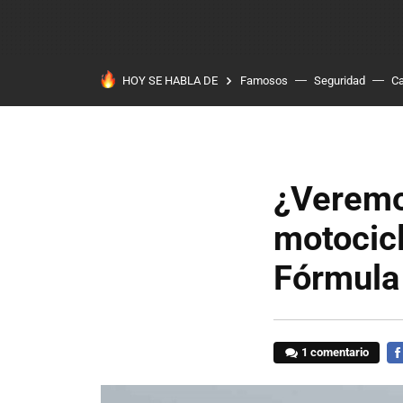
HOY SE HABLA DE
Famosos
Seguridad
Ca
¿Veremos
motocic
Fórmula
1 comentario
FA