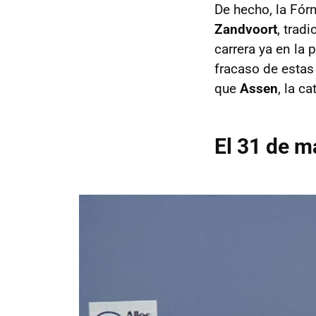
De hecho, la Fór
Zandvoort
, trad
carrera ya en la
fracaso de estas
que
Assen
, la c
El 31 de m