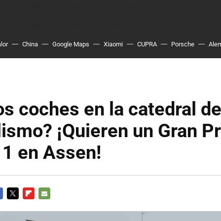
lor
China
Google Maps
Xiaomi
CUPRA
Porsche
Ale
 coches en la catedral de
lismo? ¡Quieren un Gran P
 1 en Assen!
CEBOOK
TWITTER
FLIPBOARD
E-
MAIL