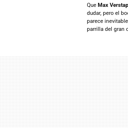
Que
Max Versta
dudar, pero el b
parece inevitabl
parrilla del gran 