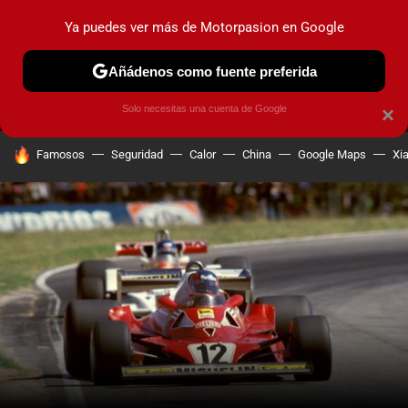
Ya puedes ver más de Motorpasion en Google
MENÚ
NUEVO
Añádenos como fuente preferida
PRUEBAS
COCHES ELÉCTRICOS
OBSERVATORIO
F1
Solo necesitas una cuenta de Google
×
HOY SE HABLA DE
Famosos
Seguridad
Calor
China
Google Maps
Xi