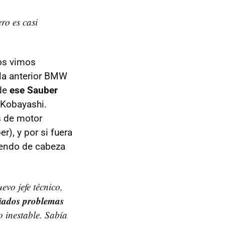
ro es casi
os vimos
 la anterior BMW
 de
ese Sauber
 Kobayashi.
s de motor
r), y por si fuera
yendo de cabeza
evo jefe técnico,
iados problemas
o inestable. Sabía