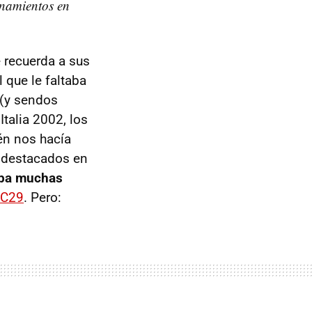
enamientos en
 recuerda a sus
 que le faltaba
 (y sendos
talia 2002, los
ién nos hacía
s destacados en
aba muchas
 C29
. Pero: