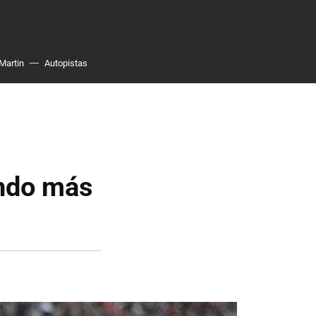
Martin
Autopistas
endo más