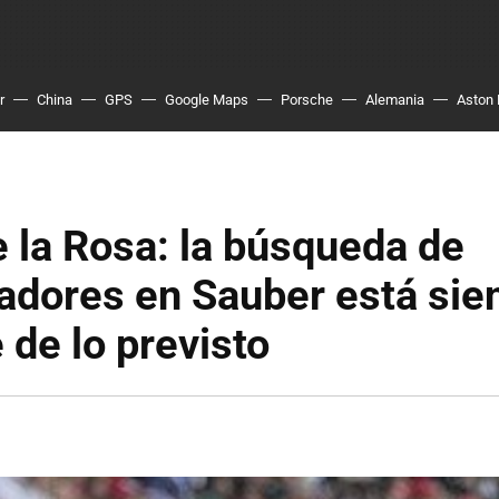
r
China
GPS
Google Maps
Porsche
Alemania
Aston 
 la Rosa: la búsqueda de
nadores en Sauber está si
 de lo previsto