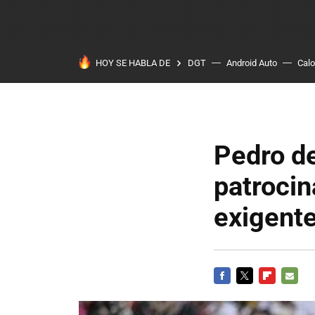
HOY SE HABLA DE
DGT
Android Auto
Calo
Pedro de
patroci
exigente
FACEBOOK
TWITTER
FLIPBOARD
E-
MAIL