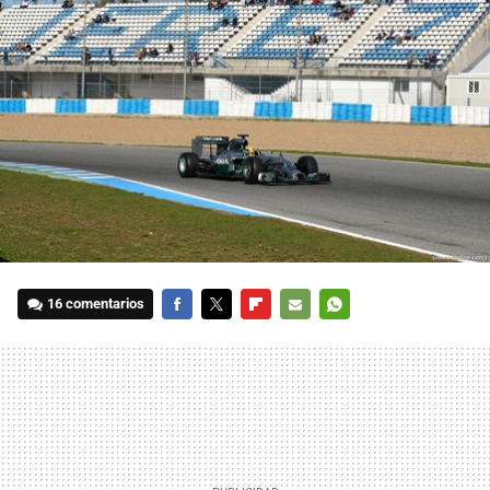
16 comentarios
FACEBOOK
TWITTER
FLIPBOARD
E-
WHATSAPP
MAIL