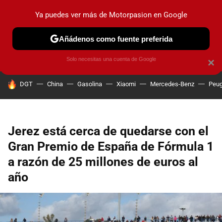
Ya puedes ver más de Motorpasion en Google
PRUEBAS
COCHES ELÉCTRICOS
OBSERVATORIO
F1
Añádenos como fuente preferida
Solo necesitas una cuenta de Google
×
HOY SE HABLA DE
DGT
China
Gasolina
Xiaomi
Mercedes-Benz
Peug
Jerez está cerca de quedarse con el
Gran Premio de España de Fórmula 1
a razón de 25 millones de euros al
año