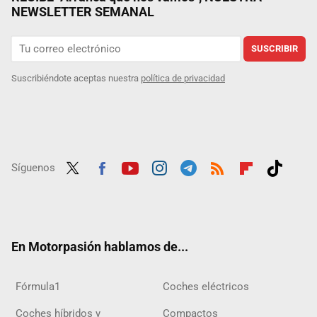
NEWSLETTER SEMANAL
SUSCRIBIR
Suscribiéndote aceptas nuestra
política de privacidad
Síguenos
Twit
Fac
Yout
Inst
Tele
RSS
Flip
Tikt
ter
ebo
ube
agra
gra
boar
ok
ok
m
m
d
En Motorpasión hablamos de...
Fórmula1
Coches eléctricos
Coches híbridos y
Compactos