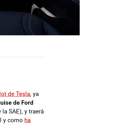
lot de Tesla
, ya
ruise de Ford
la SAE), y traerá
al y como
ha