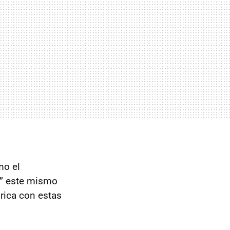
mo el
va” este mismo
brica con estas