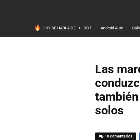
HOY SE HABLA DE
DGT
Android Auto
Calo
Las mar
conduzc
también 
solos
10 comentarios