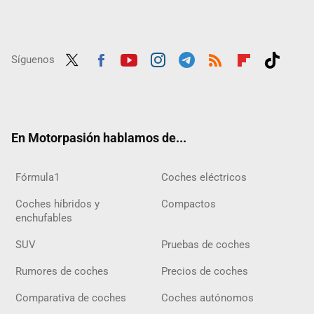
Síguenos
Twit
Fac
Yout
Inst
Tele
RSS
Flip
Tikt
ter
ebo
ube
agra
gra
boar
ok
ok
m
m
d
En Motorpasión hablamos de...
Fórmula1
Coches eléctricos
Coches híbridos y
Compactos
enchufables
SUV
Pruebas de coches
Rumores de coches
Precios de coches
Comparativa de coches
Coches autónomos