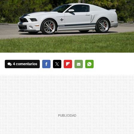
4 comentarios
FACEBOOK
TWITTER
FLIPBOARD
E-
WHATSAPP
MAIL