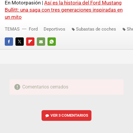
En Motorpasión |
Así es la historia del Ford Mustang
Bullitt: una saga con tres generaciones inspiradas en
un mito
TEMAS
Ford
Deportivos
Subastas de coches
Sh
FACEBOOK
TWITTER
FLIPBOARD
E-
WHATSAPP
MAIL
Comentarios cerrados
VER
3 COMENTARIOS