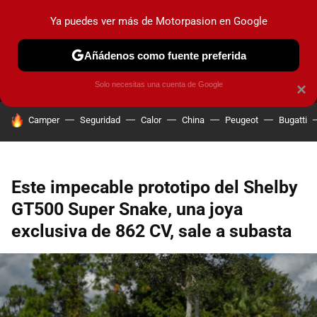
Ya puedes ver más de Motorpasion en Google
MENÚ
NUEVO
Añádenos como fuente preferida
PRUEBAS
COCHES ELÉCTRICOS
OBSERVATORIO
F1
Solo necesitas una cuenta de Google
×
HOY SE HABLA DE
Camper
Seguridad
Calor
China
Peugeot
Bugatti
Este impecable prototipo del Shelby
GT500 Super Snake, una joya
exclusiva de 862 CV, sale a subasta