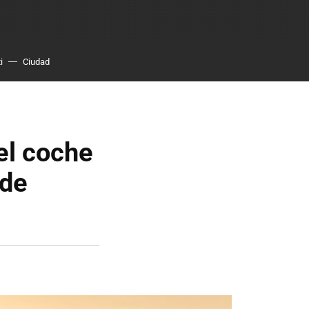
i
Ciudad
el coche
 de