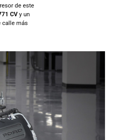
esor de este
771 CV
y un
 calle más