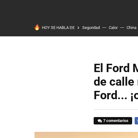
HOY SE HABLA DE
Seguridad
Calor
China
El Ford
de calle
Ford... 
7 comentarios
F