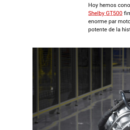
Hoy hemos conoc
Shelby GT500
fi
enorme par mot
potente de la his