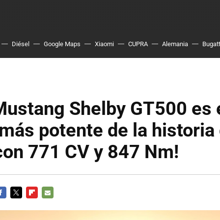
Diésel
Google Maps
Xiaomi
CUPRA
Alemania
Bugatt
 Mustang Shelby GT500 es 
 más potente de la historia
¡con 771 CV y 847 Nm!
ACEBOOK
TWITTER
FLIPBOARD
E-
MAIL