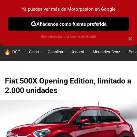
Ya puedes ver más de Motorpasion en Google
PRUEBAS
COCHES ELÉCTRICOS
OBSERVATORIO
F1
Añádenos como fuente preferida
Solo necesitas una cuenta de Google
×
HOY SE HABLA DE
DGT
China
Gasolina
Xiaomi
Mercedes-Benz
Peug
Fiat 500X Opening Edition, limitado a
2.000 unidades