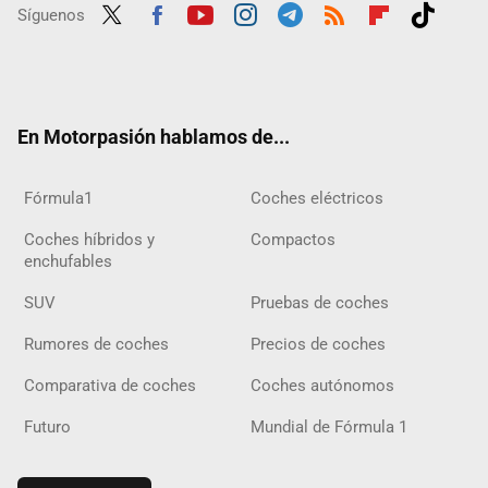
Síguenos
Twit
Fac
Yout
Inst
Tele
RSS
Flip
Tikt
ter
ebo
ube
agra
gra
boar
ok
ok
m
m
d
En Motorpasión hablamos de...
Fórmula1
Coches eléctricos
Coches híbridos y
Compactos
enchufables
SUV
Pruebas de coches
Rumores de coches
Precios de coches
Comparativa de coches
Coches autónomos
Futuro
Mundial de Fórmula 1