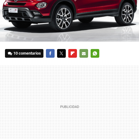
10 comentarios
FACEBOOK
TWITTER
FLIPBOARD
E-
WHATSAPP
MAIL