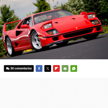
30 comentarios
FACEBOOK
TWITTER
FLIPBOARD
E-
WHATSAPP
MAIL