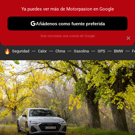
Ya puedes ver más de Motorpasion en Google
MENÚ
NUEVO
Añádenos como fuente preferida
PRUEBAS
COCHES ELÉCTRICOS
OBSERVATORIO
F1
Solo necesitas una cuenta de Google
×
HOY SE HABLA DE
Seguridad
Calor
China
Gasolina
GPS
BMW
F