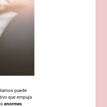
rculamos puede
otivo que empuja
as
enormes