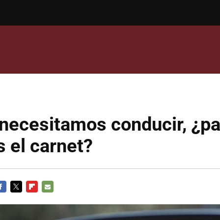
 necesitamos conducir, ¿p
 el carnet?
ACEBOOK
TWITTER
FLIPBOARD
E-
MAIL