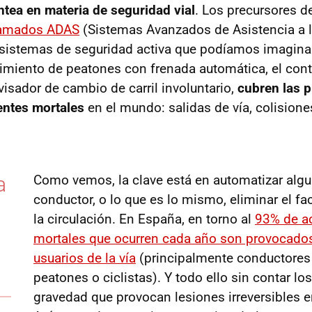
ntea en materia de seguridad vial
. Los precursores d
lamados ADAS
(Sistemas Avanzados de Asistencia a 
sistemas de seguridad activa que podíamos imagina
miento de peatones con frenada automática, el cont
avisador de cambio de carril involuntario,
cubren las p
entes mortales
en el mundo: salidas de vía, colisiones
a
Como vemos, la clave está en automatizar algu
conductor, o lo que es lo mismo, eliminar el f
la circulación. En España, en torno al
93% de a
mortales que ocurren cada año son provocados
usuarios de la vía
(principalmente conductores
peatones o ciclistas). Y todo ello sin contar lo
gravedad que provocan lesiones irreversibles e