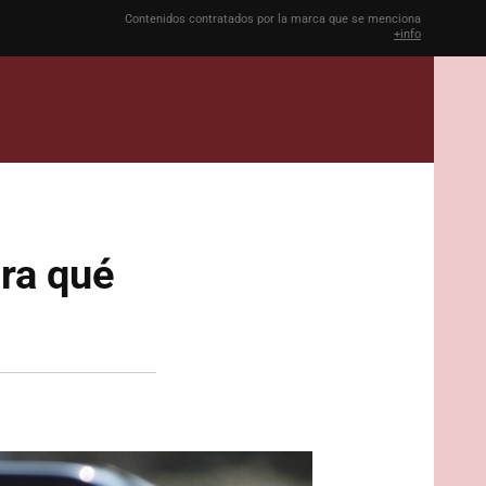
Contenidos contratados por la marca que se menciona
+info
ara qué