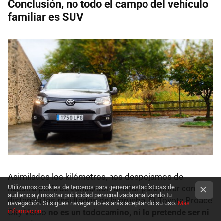
Conclusión, no todo el campo del vehículo
familiar es SUV
Asimilados los kilómetros, nos despojamos de
Utilizamos cookies de terceros para generar estadísticas de
nuestro perfil de conductor familiar para mirar con
audiencia y mostrar publicidad personalizada analizando tu
distancia los resultados de la prueba. El Toyota Proace
navegación. Si sigues navegando estarás aceptando su uso.
Más
información
City Verso
no es un todocamino, ni lo pretende ser ni