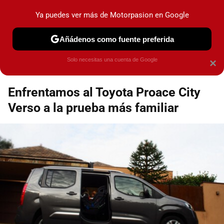
Motorpasión
Contenidos contratados por la
Ya puedes ver más de Motorpasion en Google
marca que se menciona
+info
Añádenos como fuente preferida
Espacio Toyota
Solo necesitas una cuenta de Google
×
Enfrentamos al Toyota Proace City
Verso a la prueba más familiar