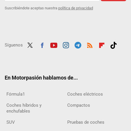
Suscribiéndote aceptas nuestra
política de privacidad
Síguenos
Twit
Fac
Yout
Inst
Tele
RSS
Flip
Tikt
ter
ebo
ube
agra
gra
boar
ok
ok
m
m
d
En Motorpasión hablamos de...
Fórmula1
Coches eléctricos
Coches híbridos y
Compactos
enchufables
SUV
Pruebas de coches