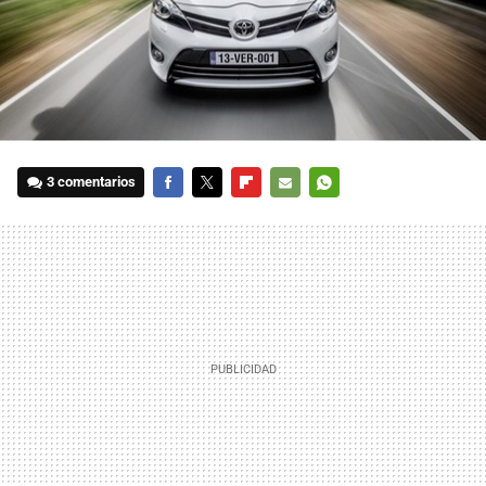
3 comentarios
FACEBOOK
TWITTER
FLIPBOARD
E-
WHATSAPP
MAIL