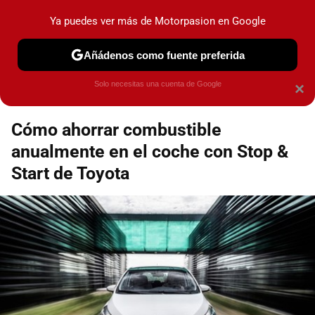
Motorpasión
Contenidos contratados por la
Ya puedes ver más de Motorpasion en Google
marca que se menciona
+info
Añádenos como fuente preferida
Espacio Toyota
Solo necesitas una cuenta de Google
×
Cómo ahorrar combustible
anualmente en el coche con Stop &
Start de Toyota