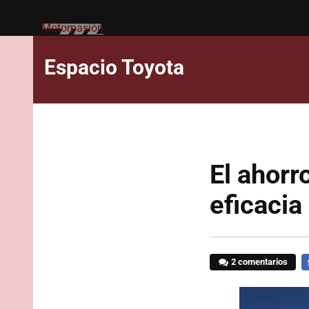
Motorpasión
Espacio Toyota
El ahorr
eficaci
2 comentarios
F