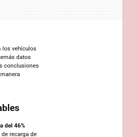
 los vehículos
 demás datos
as conclusiones
e manera
ables
a del 46%
a de recarga de