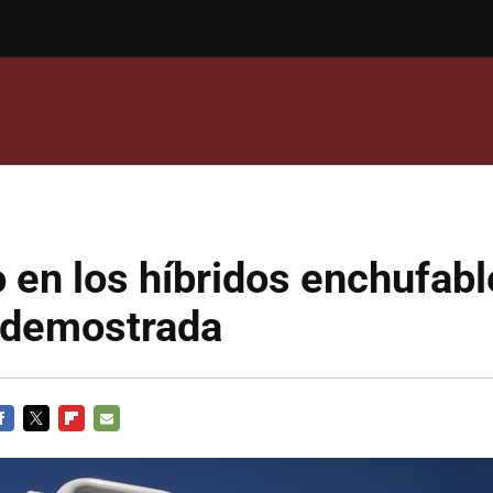
o en los híbridos enchufabl
a demostrada
ACEBOOK
TWITTER
FLIPBOARD
E-
MAIL