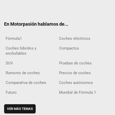
Twit
Fac
Yout
Inst
Tele
RSS
Flip
Tikt
ter
ebo
ube
agra
gra
boar
ok
ok
m
m
d
En Motorpasión hablamos de...
Fórmula1
Coches eléctricos
Coches híbridos y
Compactos
enchufables
SUV
Pruebas de coches
Rumores de coches
Precios de coches
Comparativa de coches
Coches autónomos
Futuro
Mundial de Fórmula 1
VER MÁS TEMAS