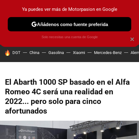
Ya puedes ver más de Motorpasion en Google
PRUEBAS
COCHES ELÉCTRICOS
OBSERVATORIO
F1
Añádenos como fuente preferida
Solo necesitas una cuenta de Google
×
HOY SE HABLA DE
DGT
China
Gasolina
Xiaomi
Mercedes-Benz
Alem
El Abarth 1000 SP basado en el Alfa
Romeo 4C será una realidad en
2022... pero solo para cinco
afortunados