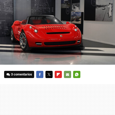
3 comentarios
FACEBOOK
TWITTER
FLIPBOARD
E-
WHATSAPP
MAIL