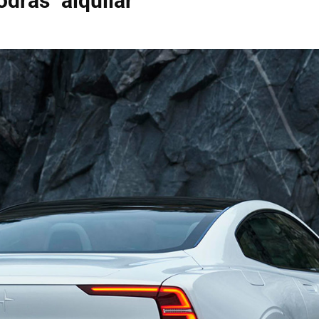
odrás "alquilar"