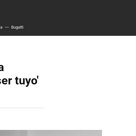
ia
Bugatti
a
er tuyo'