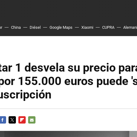
or
China
Diésel
Google Maps
Xiaomi
CUPRA
Aleman
tar 1 desvela su precio par
por 155.000 euros puede 's
uscripción
FACEBOOK
TWITTER
FLIPBOARD
E-
MAIL