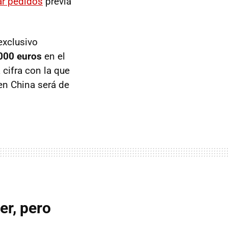
tar pedidos
previa
exclusivo
000 euros
en el
cifra con la que
en China será de
er, pero