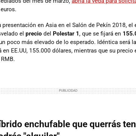
mediados del mes de marzo,
abría la veda para solici
 euros.
presentación en Asia en el Salón de Pekín 2018, el 
svelado el
precio
del
Polestar 1
, que se fijará en
155.
un poco más elevado de lo esperado. Idéntica será la 
á en EE.UU, 155.000 dólares, mientras que su precio 
e RMB.
íbrido enchufable que querrás ten