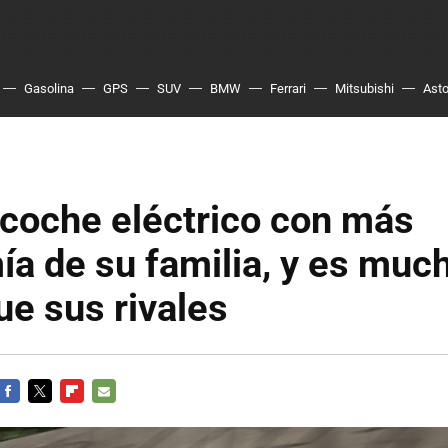
Gasolina
GPS
SUV
BMW
Ferrari
Mitsubishi
Asto
 coche eléctrico con más
a de su familia, y es mu
ue sus rivales
FACEBOOK
TWITTER
FLIPBOARD
E-
MAIL