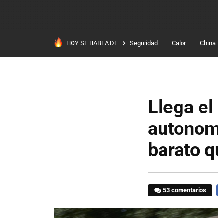
HOY SE HABLA DE
Seguridad
Calor
China
Llega el
autonomí
barato q
53 comentarios