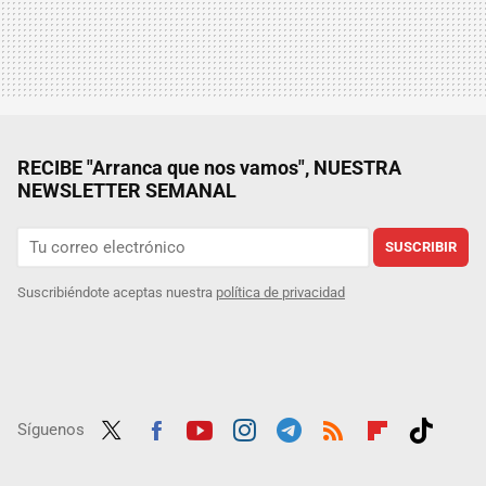
RECIBE "Arranca que nos vamos", NUESTRA
NEWSLETTER SEMANAL
SUSCRIBIR
Suscribiéndote aceptas nuestra
política de privacidad
Síguenos
Twit
Fac
Yout
Inst
Tele
RSS
Flip
Tikt