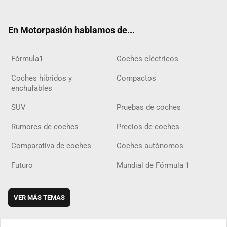
ter
ebo
ube
agra
gra
boar
ok
ok
m
m
d
En Motorpasión hablamos de...
Fórmula1
Coches eléctricos
Coches híbridos y
Compactos
enchufables
SUV
Pruebas de coches
Rumores de coches
Precios de coches
Comparativa de coches
Coches autónomos
Futuro
Mundial de Fórmula 1
VER MÁS TEMAS