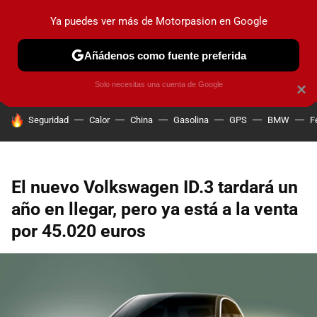
Ya puedes ver más de Motorpasion en Google
PRUEBAS
COCHES ELÉCTRICOS
OBSERVATORIO
F1
Añádenos como fuente preferida
Solo necesitas una cuenta de Google
×
HOY SE HABLA DE
Seguridad
Calor
China
Gasolina
GPS
BMW
F
El nuevo Volkswagen ID.3 tardará un
año en llegar, pero ya está a la venta
por 45.020 euros