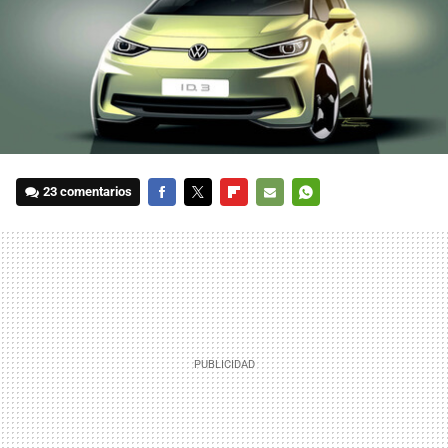
23 comentarios
FACEBOOK
TWITTER
FLIPBOARD
E-
WHATSAPP
MAIL