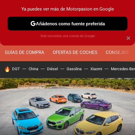
Ya puedes ver más de Motorpasion en Google
MENÚ
NUEVO
Añádenos como fuente preferida
Solo necesitas una cuenta de Google
×
GUÍAS DE COMPRA
OFERTAS DE COCHES
CONSEJOS
HOY SE HABLA DE
DGT
China
Diésel
Gasolina
Xiaomi
Mercedes-Be