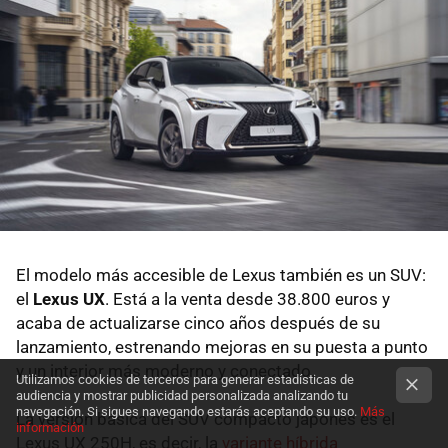
El modelo más accesible de Lexus también es un SUV:
el
Lexus UX
. Está a la venta desde 38.800 euros y
acaba de actualizarse cinco años después de su
lanzamiento, estrenando mejoras en su puesta a punto
y un interior más moderno y conectado.
Utilizamos cookies de terceros para generar estadísticas de
audiencia y mostrar publicidad personalizada analizando tu
navegación. Si sigues navegando estarás aceptando su uso.
Más
La versión básica del SUV compacto japonés es el
información
Lexus UX 250H, es decir, la
variante híbrida