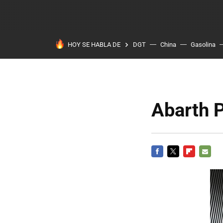
HOY SE HABLA DE
DGT
China
Gasolina
Abarth 
FACEBOOK
TWITTER
FLIPBOARD
E-
MAIL