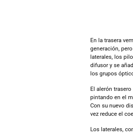
En la trasera ve
generación, pero
laterales, los pi
difusor y se aña
los grupos óptic
El alerón traser
pintando en el m
Con su nuevo dis
vez reduce el co
Los laterales, c