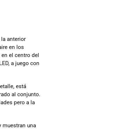
la anterior
ire en los
 en el centro del
LED
, a juego con
talle, está
rado al conjunto.
dades pero a la
 y muestran una