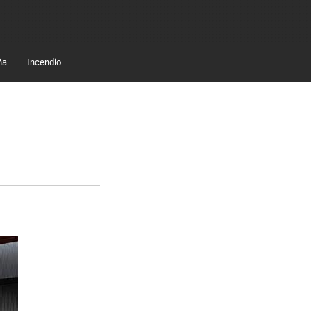
ña
Incendio