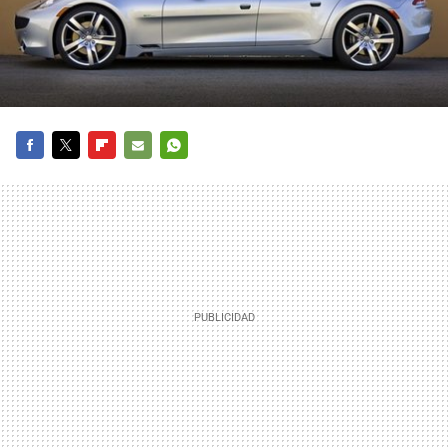
FACEBOOK
TWITTER
FLIPBOARD
E-
WHATSAPP
MAIL