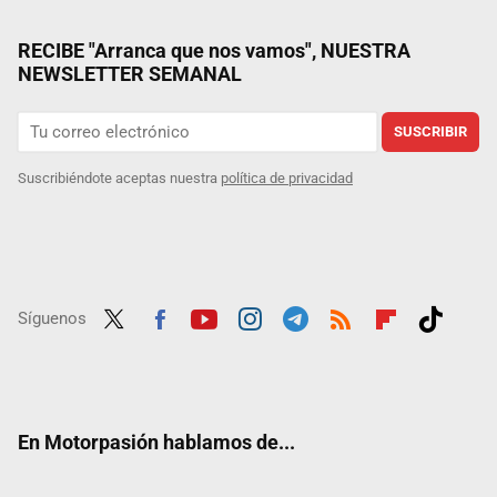
RECIBE "Arranca que nos vamos", NUESTRA
NEWSLETTER SEMANAL
SUSCRIBIR
Suscribiéndote aceptas nuestra
política de privacidad
Síguenos
Twit
Fac
Yout
Inst
Tele
RSS
Flip
Tikt
ter
ebo
ube
agra
gra
boar
ok
ok
m
m
d
En Motorpasión hablamos de...