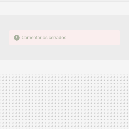
FACEBOOK
TWITTER
FLIPBOARD
E-
WHATSAPP
MAIL
Comentarios cerrados