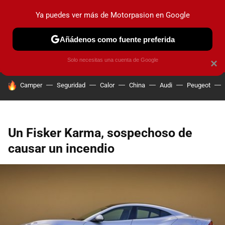
Ya puedes ver más de Motorpasion en Google
PRUEBAS
COCHES ELÉCTRICOS
OBSERVATORIO
F1
Añádenos como fuente preferida
Solo necesitas una cuenta de Google
×
HOY SE HABLA DE
Camper
Seguridad
Calor
China
Audi
Peugeot
Un Fisker Karma, sospechoso de
causar un incendio