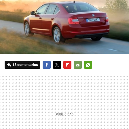
18 comentarios
FACEBOOK
TWITTER
FLIPBOARD
E-
WHATSAPP
MAIL