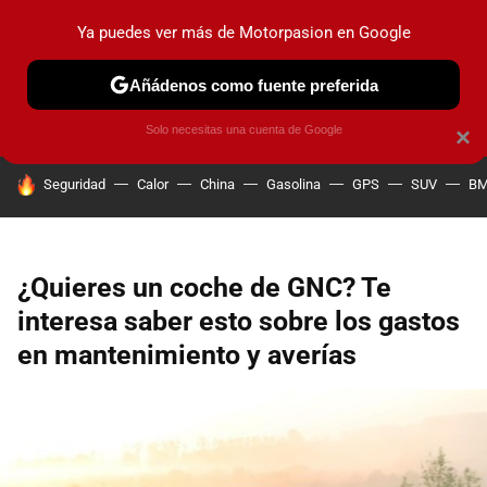
Ya puedes ver más de Motorpasion en Google
PRUEBAS
COCHES ELÉCTRICOS
OBSERVATORIO
F1
Añádenos como fuente preferida
Solo necesitas una cuenta de Google
×
HOY SE HABLA DE
Seguridad
Calor
China
Gasolina
GPS
SUV
B
¿Quieres un coche de GNC? Te
interesa saber esto sobre los gastos
en mantenimiento y averías