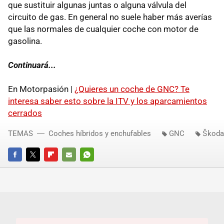
que sustituir algunas juntas o alguna válvula del
circuito de gas. En general no suele haber más averías
que las normales de cualquier coche con motor de
gasolina.
Continuará...
En Motorpasión |
¿Quieres un coche de GNC? Te
interesa saber esto sobre la ITV y los aparcamientos
cerrados
TEMAS
Coches híbridos y enchufables
GNC
Škoda
FACEBOOK
TWITTER
FLIPBOARD
E-
WHATSAPP
MAIL