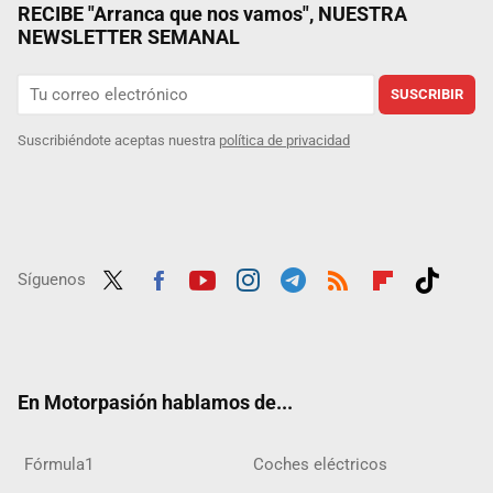
RECIBE "Arranca que nos vamos", NUESTRA
NEWSLETTER SEMANAL
SUSCRIBIR
Suscribiéndote aceptas nuestra
política de privacidad
Síguenos
Twit
Fac
Yout
Inst
Tele
RSS
Flip
Tikt
ter
ebo
ube
agra
gra
boar
ok
ok
m
m
d
En Motorpasión hablamos de...
Fórmula1
Coches eléctricos