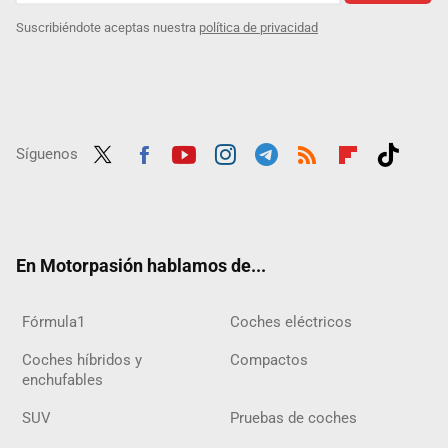
Suscribiéndote aceptas nuestra
política de privacidad
Síguenos
Twit
Fac
Yout
Inst
Tele
RSS
Flip
Tikt
ter
ebo
ube
agra
gra
boar
ok
ok
m
m
d
En Motorpasión hablamos de...
Fórmula1
Coches eléctricos
Coches híbridos y
Compactos
enchufables
SUV
Pruebas de coches