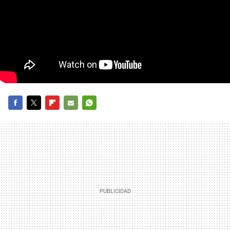
FACEBOOK
TWITTER
FLIPBOARD
E-
WHATSAPP
MAIL