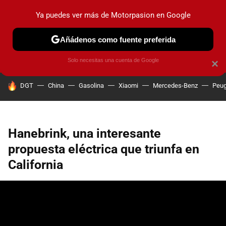
Ya puedes ver más de Motorpasion en Google
PRUEBAS
COCHES ELÉCTRICOS
OBSERVATORIO
F1
Añádenos como fuente preferida
Solo necesitas una cuenta de Google
×
HOY SE HABLA DE
DGT
China
Gasolina
Xiaomi
Mercedes-Benz
Peug
Hanebrink, una interesante
propuesta eléctrica que triunfa en
California