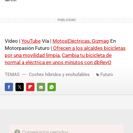
Vídeo |
YouTube
Vía |
MotosEléctricas
,
Gizmag
En
Motorpasión Futuro |
Ofrecen a los alcaldes bicicletas
por una movilidad limpia
,
Cambia tu bicicleta de
normal a eléctrica en unos minutos con dbRevO
TEMAS
Coches híbridos y enchufables
Futuro
FACEBOOK
TWITTER
FLIPBOARD
E-
WHATSAPP
MAIL
Comentarios cerrados