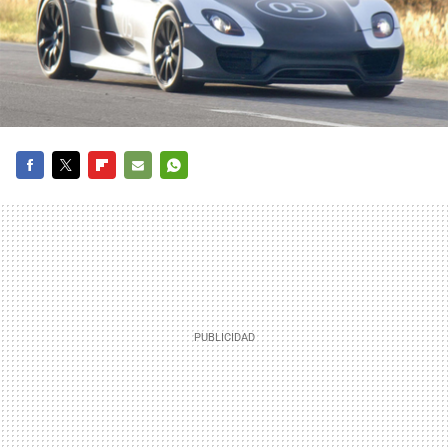
FACEBOOK
TWITTER
FLIPBOARD
E-
WHATSAPP
MAIL