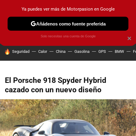
Ya puedes ver más de Motorpasion en Google
PRUEBAS
COCHES ELÉCTRICOS
OBSERVATORIO
F1
Añádenos como fuente preferida
Solo necesitas una cuenta de Google
×
HOY SE HABLA DE
Seguridad
Calor
China
Gasolina
GPS
BMW
F
El Porsche 918 Spyder Hybrid
cazado con un nuevo diseño