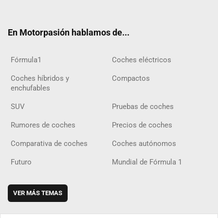
ter
ebo
ube
agra
gra
boar
ok
ok
m
m
d
En Motorpasión hablamos de...
Fórmula1
Coches eléctricos
Coches híbridos y
Compactos
enchufables
SUV
Pruebas de coches
Rumores de coches
Precios de coches
Comparativa de coches
Coches autónomos
Futuro
Mundial de Fórmula 1
VER MÁS TEMAS