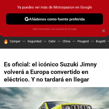
Ya puedes ver más de Motorpasion en Google
PRUEBAS
COCHES ELÉCTRICOS
OBSERVATORIO
F1
Añádenos como fuente preferida
Solo necesitas una cuenta de Google
×
HOY SE HABLA DE
Camper
Seguridad
Calor
China
Peugeot
Bugatti
Es oficial: el icónico Suzuki Jimny
volverá a Europa convertido en
eléctrico. Y no tardará en llegar