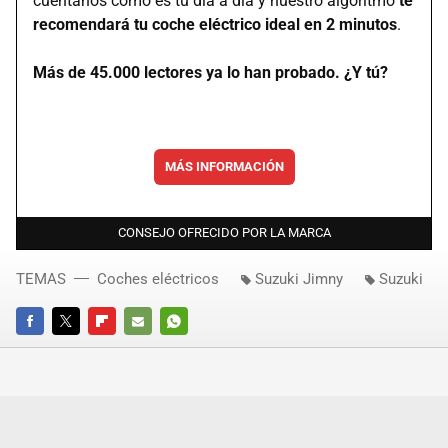
cuéntanos cómo es tu día a día y nuestro algoritmo
te
recomendará tu coche eléctrico ideal en 2 minutos
.
Más de 45.000 lectores ya lo han probado. ¿Y tú?
MÁS INFORMACIÓN
CONSEJO OFRECIDO POR LA MARCA
TEMAS
Coches eléctricos
Suzuki Jimny
Suzuki
FACEBOOK
TWITTER
FLIPBOARD
E-
WHATSAPP
MAIL