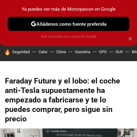
Ya puedes ver más de Motorpasion en Google
PRUEBAS
COCHES ELÉCTRICOS
OBSERVATORIO
F1
Añádenos como fuente preferida
Solo necesitas una cuenta de Google
×
HOY SE HABLA DE
Seguridad
Calor
China
Gasolina
GPS
SUV
B
Faraday Future y el lobo: el coche
anti-Tesla supuestamente ha
empezado a fabricarse y te lo
puedes comprar, pero sigue sin
precio