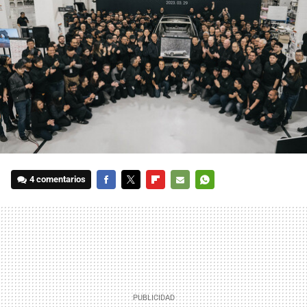
4 comentarios
FACEBOOK
TWITTER
FLIPBOARD
E-
WHATSAPP
MAIL