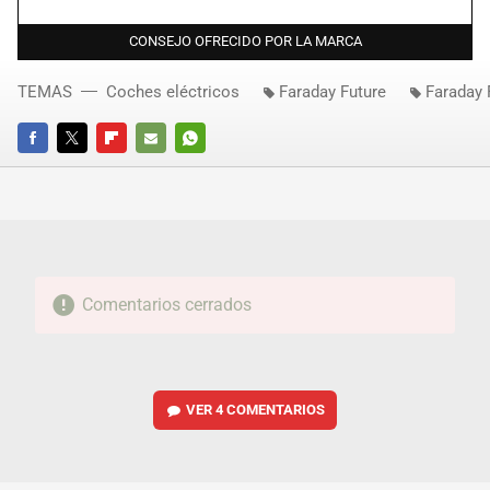
CONSEJO OFRECIDO POR LA MARCA
TEMAS
Coches eléctricos
Faraday Future
Faraday 
FACEBOOK
TWITTER
FLIPBOARD
E-
WHATSAPP
MAIL
Comentarios cerrados
VER
4 COMENTARIOS