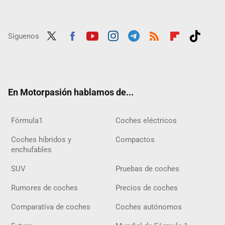
Síguenos
Twit
Fac
Yout
Inst
Tele
RSS
Flip
Tikt
ter
ebo
ube
agra
gra
boar
ok
ok
m
m
d
En Motorpasión hablamos de...
Fórmula1
Coches eléctricos
Coches híbridos y
Compactos
enchufables
SUV
Pruebas de coches
Rumores de coches
Precios de coches
Comparativa de coches
Coches autónomos