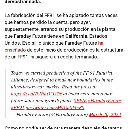
demostrar nada.
La fabricación del FF91 se ha aplazado tantas veces
que hemos perdido la cuenta, pero ayer,
supuestamente, arrancó su producción en la planta
que Faraday Future tiene en
California
, Estados
Unidos. Eso sí, lo único que Faraday Future
ha
enseñado
de este inicio de producción es la estructura
de un FF91, ni siquiera un coche terminado.
Today we started production of the FF 91 Futurist
Alliance, designed to break new boundaries in the
ultra-luxury car market. Read the press at
https://t.co/TcHihQ2U7N
to learn more about our
future sales and growth plans.
$FFIE
#FaradayFuture
#FF91
pic.twitter.com/M9Gq0I4cR0
— Faraday Future (@FaradayFuture)
March 30, 2023
Como no podía ser de otra manera después de tantos