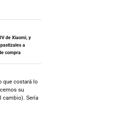
UV de Xiaomi, y
 pastizales a
 de compra
o que costará lo
ocemos su
 cambio). Sería