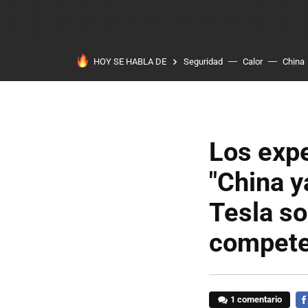
HOY SE HABLA DE
Seguridad
Calor
China
Los expe
"China y
Tesla so
compete
1 comentario