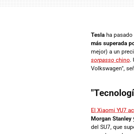
Tesla
ha pasado
más superada po
mejor) a un prec
sorpasso
chino
.
Volkswagen", se
"Tecnología
El Xiaomi YU7 ac
Morgan Stanley y
del SU7, que sup