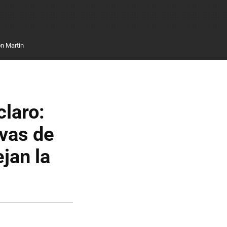
n Martin
claro:
ivas de
jan la