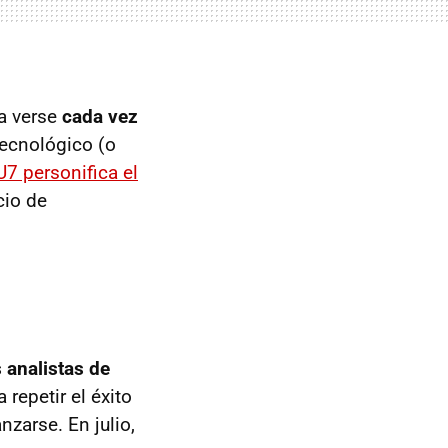
a verse
cada vez
tecnológico (o
U7 personifica el
cio de
s analistas de
 repetir el éxito
zarse. En julio,