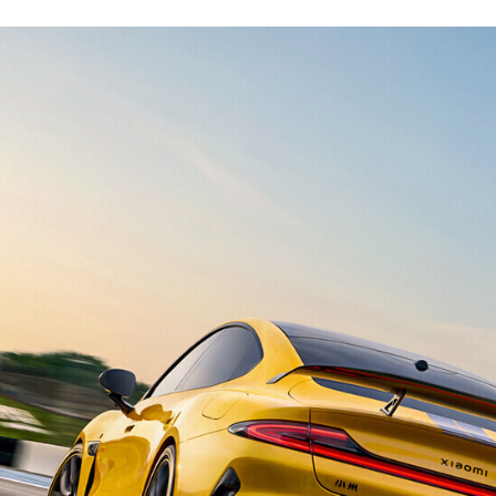
CEBOOK
TWITTER
FLIPBOARD
E-
MAIL