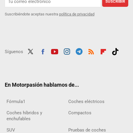
SUSCRIBIR
Suscribiéndote aceptas nuestra
política de privacidad
Síguenos
Twit
Fac
Yout
Inst
Tele
RSS
Flip
Tikt
ter
ebo
ube
agra
gra
boar
ok
ok
m
m
d
En Motorpasión hablamos de...
Fórmula1
Coches eléctricos
Coches híbridos y
Compactos
enchufables
SUV
Pruebas de coches