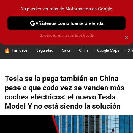
Ya puedes ver más de Motorpasion en Google
PRUEBAS
COCHES ELÉCTRICOS
OBSERVATORIO
F1
Añádenos como fuente preferida
Solo necesitas una cuenta de Google
×
HOY SE HABLA DE
Famosos
Seguridad
Calor
China
Google Maps
Xi
Tesla se la pega también en China
pese a que cada vez se venden más
coches eléctricos: el nuevo Tesla
Model Y no está siendo la solución