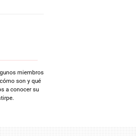
algunos miembros
 cómo son y qué
os a conocer su
tirpe.