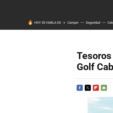
HOY SE HABLA DE
Camper
Seguridad
Cal
Tesoros
Golf Cab
FACEBOOK
TWITTER
FLIPBOARD
E-
MAIL