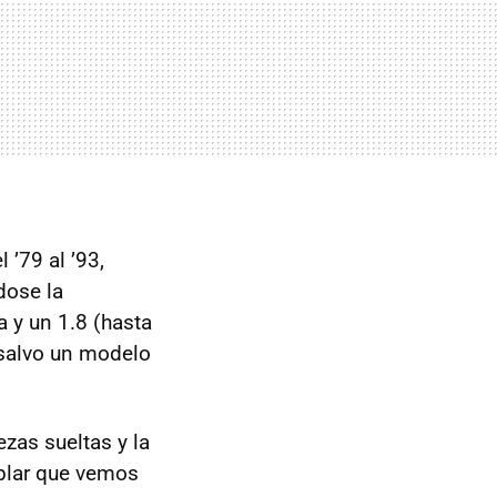
’79 al ’93,
dose la
 y un 1.8 (hasta
 salvo un modelo
zas sueltas y la
plar que vemos