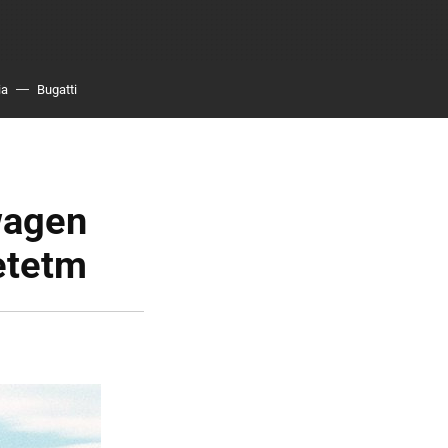
ia
Bugatti
wagen
etetm