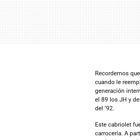
Recordemos que e
cuando le reempl
generación inter
el 89 los JH y d
del ’92.
Este cabriolet f
carrocería. A par