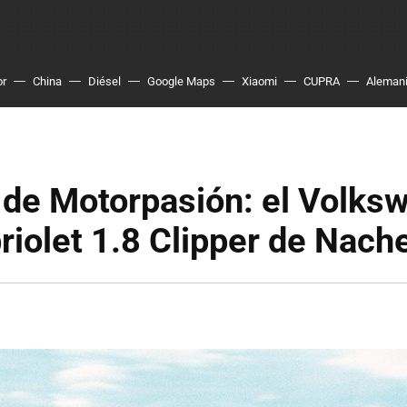
or
China
Diésel
Google Maps
Xiaomi
CUPRA
Aleman
 de Motorpasión: el Volks
riolet 1.8 Clipper de Nach