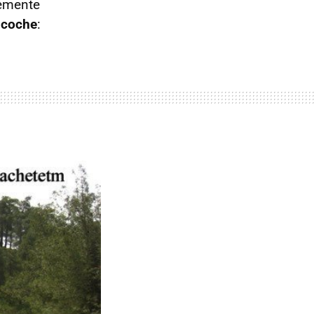
vemente
u coche
: