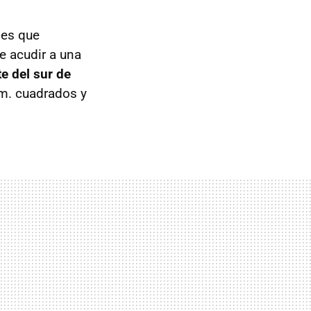
d es que
e acudir a una
e del sur de
0m. cuadrados y