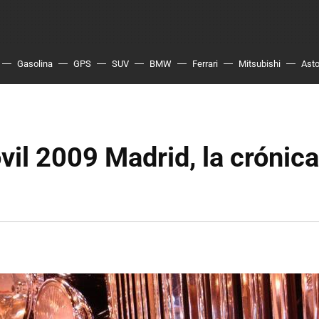
Gasolina
GPS
SUV
BMW
Ferrari
Mitsubishi
Asto
il 2009 Madrid, la crónica