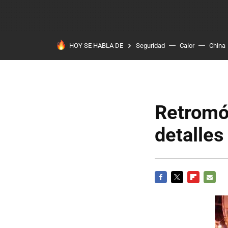
HOY SE HABLA DE
Seguridad
Calor
China
Retromóv
detalles
FACEBOOK
TWITTER
FLIPBOARD
E-
MAIL