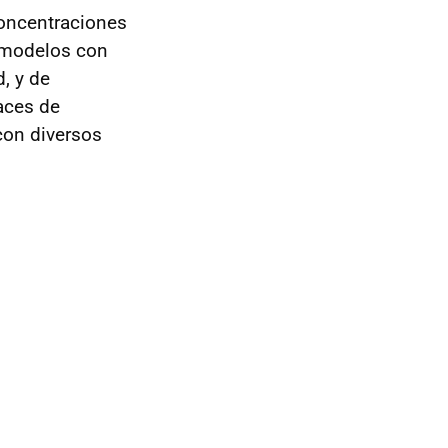
oncentraciones
 modelos con
, y de
aces de
con diversos