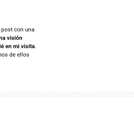
n post con una
na visión
é en mi visita
.
hos de ellos