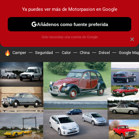
Ya puedes ver más de Motorpasion en Google
MENÚ
NUEVO
Añádenos como fuente preferida
PRUEBAS
COCHES ELÉCTRICOS
OBSERVATORIO
F1
Solo necesitas una cuenta de Google
×
HOY SE HABLA DE
Camper
Seguridad
Calor
China
Diésel
Google Ma