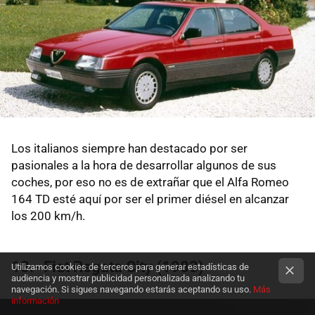
Los italianos siempre han destacado por ser
pasionales a la hora de desarrollar algunos de sus
coches, por eso no es de extrañar que el Alfa Romeo
164 TD esté aquí por ser el primer diésel en alcanzar
los 200 km/h.
18.- Fiat Regata City (1983)
Utilizamos cookies de terceros para generar estadísticas de
audiencia y mostrar publicidad personalizada analizando tu
navegación. Si sigues navegando estarás aceptando su uso.
Más
información